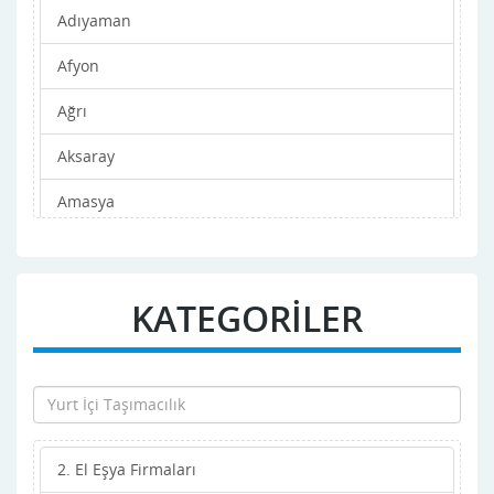
Adıyaman
Afyon
Ağrı
Aksaray
Amasya
Ankara
Antalya
KATEGORİLER
Ardahan
Artvin
Aydın
2. El Eşya Firmaları
Balıkesir