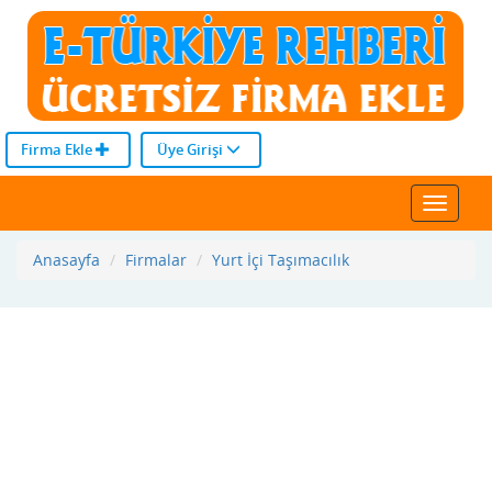
Firma Ekle
Üye Girişi
Toggle
navigat
Anasayfa
Firmalar
Yurt İçi Taşımacılık