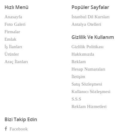
Hızlı Menü
Popüler Sayfalar
Asansör/Merdiven
Kars
Anasayfa
İstanbul Dil Kursları
Atari ve Bilardo Salonları
Kastamonu
Foto Galeri
Antalya Otelleri
Firmalar
Av ve Deniz Malzemeleri
Kayseri
Gizlilik Ve Kullanım
Emlak
Avukatlar
Kilis
İş İlanları
Gizlilik Politikası
Ürünler
Hakkımızda
Ayakkabı & Yan Sanayisi
Kırıkkale
Araç İlanları
Reklam
Ayakkabı Makinaları
Hesap Numaraları
Kırklareli
İletişim
Ayakkabıcılar
Kırşehir
Satış Sözleşmesi
Kullanıcı Sözleşmesi
Baharatçılar
Kocaeli
S.S.S
Bahçe Makina Ve Aletleri
Reklam Hizmetleri
Konya
Bahçe saksı bitkileri
Bizi Takip Edin
Kütahya
Facebook
Bakkallar
Malatya