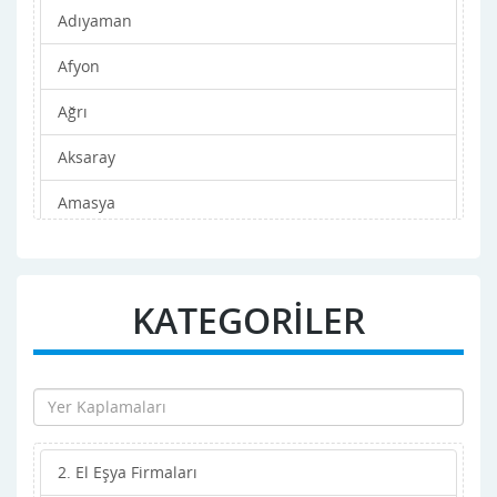
Adıyaman
Afyon
Ağrı
Aksaray
Amasya
Ankara
Antalya
KATEGORİLER
Ardahan
Artvin
Aydın
2. El Eşya Firmaları
Balıkesir