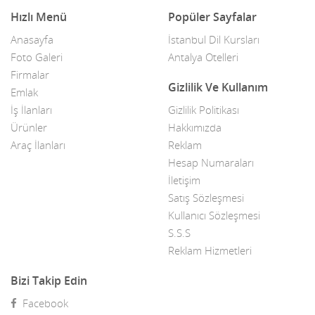
Hızlı Menü
Popüler Sayfalar
Asansör/Merdiven
Kars
Anasayfa
İstanbul Dil Kursları
Atari ve Bilardo Salonları
Kastamonu
Foto Galeri
Antalya Otelleri
Firmalar
Av ve Deniz Malzemeleri
Kayseri
Gizlilik Ve Kullanım
Emlak
Avukatlar
Kilis
İş İlanları
Gizlilik Politikası
Ürünler
Hakkımızda
Ayakkabı & Yan Sanayisi
Kırıkkale
Araç İlanları
Reklam
Hesap Numaraları
Ayakkabı Makinaları
Kırklareli
İletişim
Ayakkabıcılar
Kırşehir
Satış Sözleşmesi
Kullanıcı Sözleşmesi
Baharatçılar
Kocaeli
S.S.S
Bahçe Makina Ve Aletleri
Reklam Hizmetleri
Konya
Bahçe saksı bitkileri
Bizi Takip Edin
Kütahya
Facebook
Bakkallar
Malatya