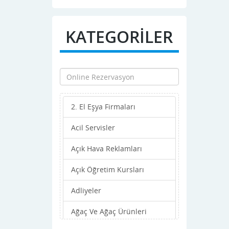
Ankara
Antalya
KATEGORİLER
Ardahan
Artvin
Aydın
2. El Eşya Firmaları
Balıkesir
Acil Servisler
Bartın
Açık Hava Reklamları
Batman
Açık Öğretim Kursları
Bayburt
Adliyeler
Bilecik
Ağaç Ve Ağaç Ürünleri
Bingöl