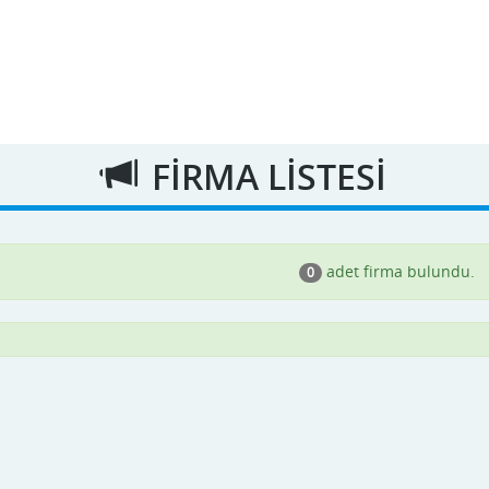
FİRMA LİSTESİ
adet firma bulundu.
0