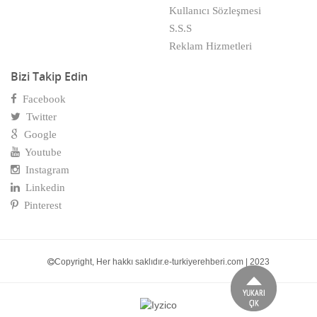
Çeyiz & imalatçılar
Kullanıcı Sözleşmesi
S.S.S
Çiçek Üreticileri
Reklam Hizmetleri
Çiçekçiler
Bizi Takip Edin
Çiğ Köfteciler
Facebook
Twitter
Çilingirciler
Google
Çimento-Beton Alçı
Youtube
Instagram
Civatacılar
Linkedin
Çocuk Giyim
Pinterest
Contacılar
Çorap Firmaları
Copyright, Her hakkı saklıdır.e-turkiyerehberi.com | 2023
Dağıtım Firmaları