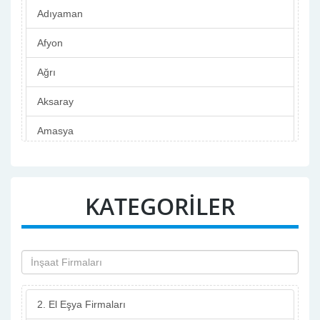
Adıyaman
Afyon
Ağrı
Aksaray
Amasya
Ankara
Antalya
KATEGORİLER
Ardahan
Artvin
Aydın
2. El Eşya Firmaları
Balıkesir