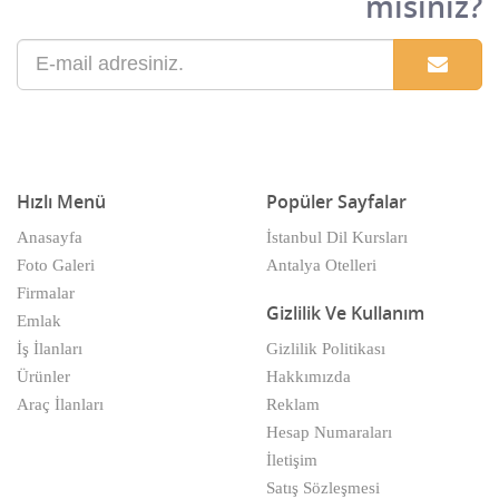
misiniz?
Çalışma Tezgahları
Cam Firmaları
Çamaşırhaneler
Çanta Firmları
Hızlı Menü
Popüler Sayfalar
Çanta/Ayakkabı
Anasayfa
İstanbul Dil Kursları
Foto Galeri
Antalya Otelleri
Catering Firmaları
Firmalar
Gizlilik Ve Kullanım
Çelik Firmaları
Emlak
İş İlanları
Gizlilik Politikası
Çelik Kapı Firmaları
Ürünler
Hakkımızda
Araç İlanları
Reklam
Çelik Kasa ve Dolap Firmaları
Hesap Numaraları
Cenaze Hizmetleri
İletişim
Satış Sözleşmesi