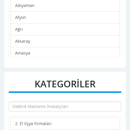
Adıyaman
Afyon
Ağrı
Aksaray
Amasya
Ankara
Antalya
KATEGORİLER
Ardahan
Artvin
Aydın
2. El Eşya Firmaları
Balıkesir