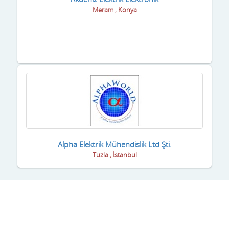
Meram , Konya
Aktüel Haber Dergileri
Çorum
Alçıpan
Denizli
Alışveriş Merkezleri
Diyarbakır
Altın / Gümüş Ve Aksesuarlar
Düzce
Alüminyum Çatı Kaplama
Edirne
Alüminyum imalatı
Elazığ
Alüminyum Levha
Erzincan
Alpha Elektrik Mühendislik Ltd Şti.
Tuzla , İstanbul
Alüminyum Tel
Erzurum
Aluminyum ve PVC Doğrama
Eskişehir
Ambalaj Makinaları
Gaziantep
Ambalaj Malzemeleri
Giresun