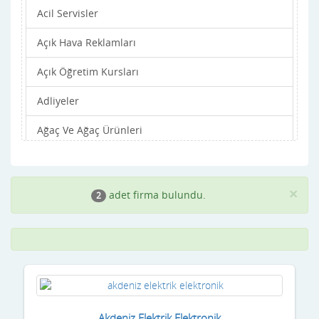
Acil Servisler
Bartın
Açık Hava Reklamları
Batman
Açık Öğretim Kursları
Bayburt
Adliyeler
Bilecik
Ağaç Ve Ağaç Ürünleri
Bingöl
Ağır iş Makinaları
Bitlis
Ahşap işleme Makineleri
Bolu
×
adet firma bulundu.
2
Ahşap Malzeme imalatı
Burdur
Ahşap, Parke Ve Yer Kaplama
Bursa
Akaryakıt istasyonları
Çanakkale
Aksesuar Firmaları
Çankırı
Akdeniz Elektrik Elektronik