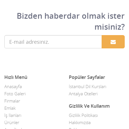
Anahtar Kilit Çilingir
Gümüşhane
Bizden haberdar olmak ister
Anne Ve Çocuk Sağlığı
Hakkari
misiniz?
Antika / Koleksiyon
Hatay
Antika & 2.El Eşya Firmaları
içel
Antikacılar
Iğdır
Ar-Ge Şirketleri
Isparta
Hızlı Menü
Popüler Sayfalar
Araç Kiralama Servisleri
istanbul
Anasayfa
İstanbul Dil Kursları
Aracı Kurumlar
izmir
Foto Galeri
Antalya Otelleri
Firmalar
Araştırma Şirketleri
Kahramanmaraş
Gizlilik Ve Kullanım
Emlak
Arkadaşlık Siteleri
Karabük
İş İlanları
Gizlilik Politikası
Ürünler
Hakkımızda
Asansör Montaj Bakım
Karaman