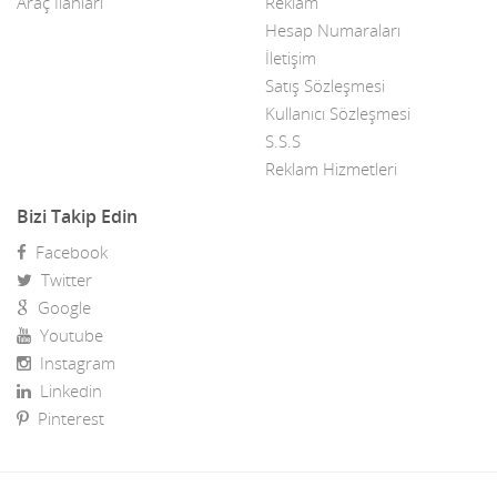
Araç İlanları
Reklam
Hesap Numaraları
Asansör/Merdiven
Kars
İletişim
Atari ve Bilardo Salonları
Kastamonu
Satış Sözleşmesi
Kullanıcı Sözleşmesi
Av ve Deniz Malzemeleri
Kayseri
S.S.S
Avukatlar
Reklam Hizmetleri
Kilis
Ayakkabı & Yan Sanayisi
Bizi Takip Edin
Kırıkkale
Facebook
Ayakkabı Makinaları
Kırklareli
Twitter
Ayakkabıcılar
Kırşehir
Google
Youtube
Baharatçılar
Kocaeli
Instagram
Linkedin
Bahçe Makina Ve Aletleri
Konya
Pinterest
Bahçe saksı bitkileri
Kütahya
Bakkallar
Malatya